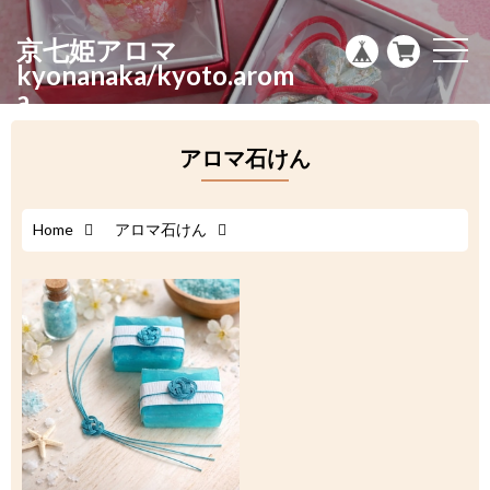
g
l
京七姫アロマ
e
t
n
o
kyonanaka/kyoto.arom
a
g
a
v
g
i
l
g
e
a
n
アロマ石けん
t
a
i
v
o
i
n
g
a
Home
アロマ石けん
t
i
o
n