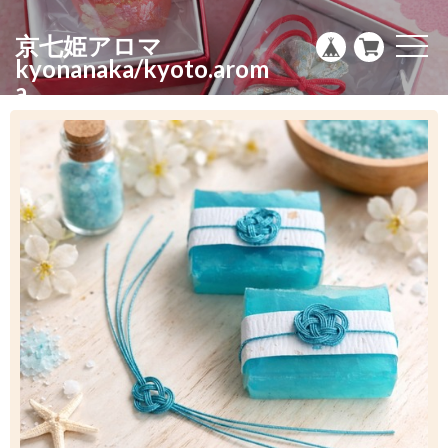
g
l
京七姫アロマ
e
t
n
o
kyonanaka/kyoto.arom
a
g
a
v
g
i
l
g
e
a
n
t
a
i
v
o
i
n
g
a
t
i
o
n